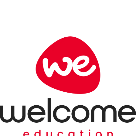
internacional
con un plan hecho
exclusivamente
para ti
PROGRAMAS DE ESTUDIO