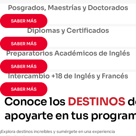
Posgrados, Maestrías y Doctorados
SABER MÁS
Diplomas y Certificados
SABER MÁS
Preparatorios Académicos de Inglés
SABER MÁS
Intercambio +18 de Inglés y Francés
SABER MÁS
Conoce los
DESTINOS
d
apoyarte en tus progra
¡Explora destinos increíbles y sumérgete en una experiencia