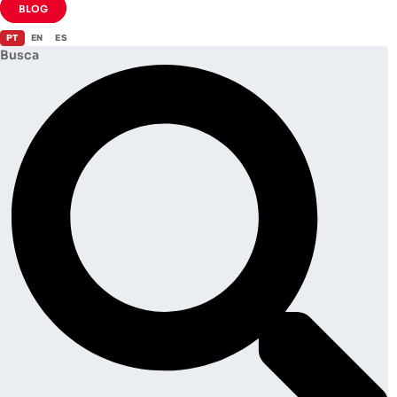
Ir
BLOG
para
PT
EN
ES
o
Busca
conteúdo