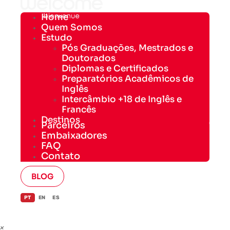
Home
Quem Somos
Estudo
Pós Graduações, Mestrados e
Doutorados
Diplomas e Certificados
Preparatórios Acadêmicos de
Inglês
Intercâmbio +18 de Inglês e
Francês
Destinos
Parceiros
Embaixadores
FAQ
Contato
BLOG
PT
EN
ES
×